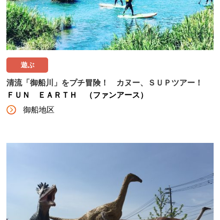
遊ぶ
清流「御船川」をプチ冒険！ カヌー、ＳＵＰツアー！
ＦＵＮ ＥＡＲＴＨ （ファンアース）
御船地区