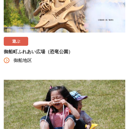
遊ぶ
御船町ふれあい広場（恐竜公園）
御船地区