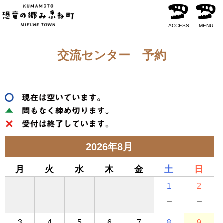
ACCESS
MENU
交流センター 予約
2026年8月
月
火
水
木
金
土
日
1
2
－
－
3
4
5
6
7
8
9