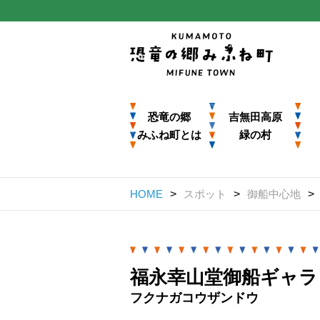
恐竜の郷
吉無田高原
みふね町とは
緑の村
HOME
スポット
御船中心地
福永幸山堂御船ギャラ
フクナガコウザンドウ