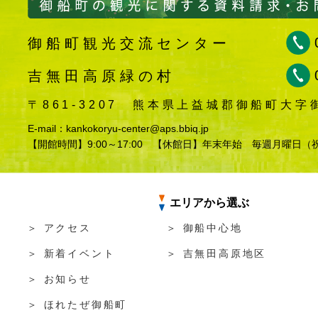
御船町観光交流センター
吉無田高原緑の村
〒861-3207
熊本県上益城郡御船町大字御船
E-mail：kankokoryu-center@aps.bbiq.jp
【開館時間】9:00～17:00
【休館日】年末年始 毎週月曜日（
エリアから選ぶ
＞ アクセス
＞ 御船中心地
＞ 新着イベント
＞ 吉無田高原地区
＞ お知らせ
＞ ほれたぜ御船町