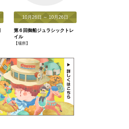
10月26日 ～ 10月26日
開
第６回御船ジュラシックトレ
イル
【場所】