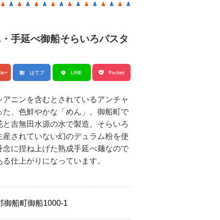
ん・手延べ御船そらいろパスタ
le+
はてブ
LINE
Pocket
シアニンを含むとされているアンチャ
った、色鮮やかな「めん」。御船町で
花と吉無田水源の水で製造。そらいろ
生産されていない幻のデュラム粉を使
丹念に捏ね上げた熟成手延べ麺なので
ある仕上がりになっています。
御船町御船1000-1