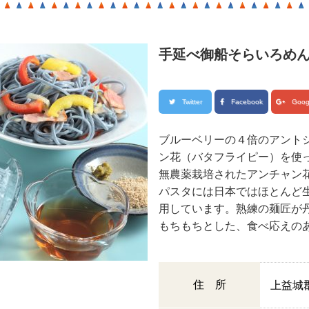
手延べ御船そらいろめ
Twitter
Facebook
Goog
ブルーベリーの４倍のアント
ン花（バタフライピー）を使
無農薬栽培されたアンチャン
パスタには日本ではほとんど
用しています。熟練の麺匠が
もちもちとした、食べ応えの
住 所
上益城郡