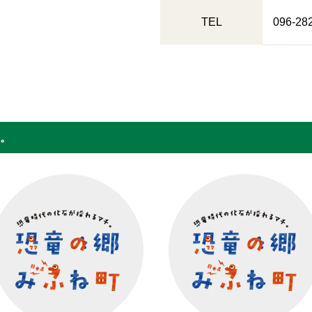
TEL
096-28
。