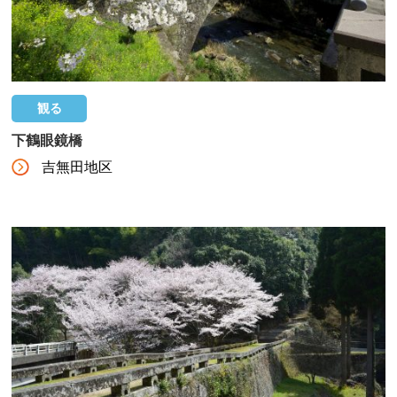
観る
下鶴眼鏡橋
吉無田地区