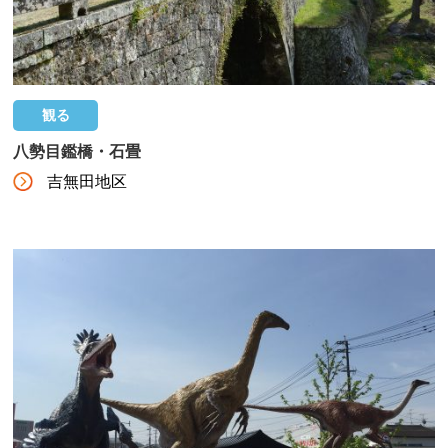
観る
八勢目鑑橋・石畳
吉無田地区