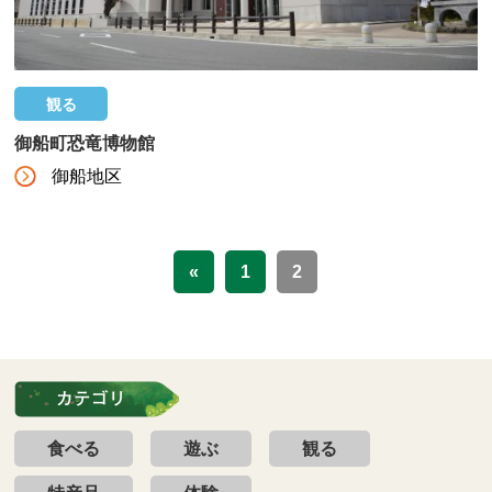
観る
御船町恐竜博物館
御船地区
«
1
2
食べる
遊ぶ
観る